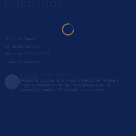
NOSOTROS
"Finca La Víspera"
Samaipata - Bolivia
Whatsapp +591 72123636
lavispera@gmail.com
FINCALAVISPERA
❀Cabañas / Lodges
❀Café Jardín (Restaurant)
❀Huerta
Orgánica
❀Herbolario
🌐 http://www.lavispera.org/
💌
lavispera@gmail.com
WhatsApp: +59172123636