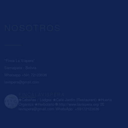
NOSOTROS
"Finca La Víspera"
Samaipata - Bolivia
Whatsapp +591 72123636
lavispera@gmail.com
FINCALAVISPERA
❀Cabañas / Lodges
❀Café Jardín (Restaurant)
❀Huerta
Orgánica
❀Herbolario
🌐 http://www.lavispera.org/
💌
lavispera@gmail.com
WhatsApp: +59172123636