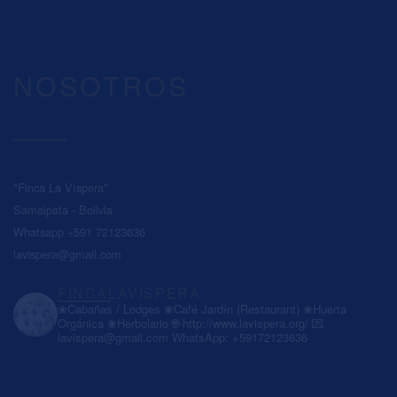
NOSOTROS
"Finca La Víspera"
Samaipata - Bolivia
Whatsapp +591 72123636
lavispera@gmail.com
FINCALAVISPERA
❀Cabañas / Lodges
❀Café Jardín (Restaurant)
❀Huerta
Orgánica
❀Herbolario
🌐 http://www.lavispera.org/
💌
lavispera@gmail.com
WhatsApp: +59172123636