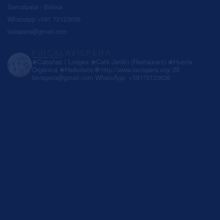
Samaipata - Bolivia
Whatsapp +591 72123636
lavispera@gmail.com
FINCALAVISPERA
❀Cabañas / Lodges
❀Café Jardín (Restaurant)
❀Huerta
Orgánica
❀Herbolario
🌐 http://www.lavispera.org/
💌
lavispera@gmail.com
WhatsApp: +59172123636