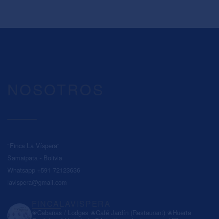
NOSOTROS
"Finca La Víspera"
Samaipata - Bolivia
Whatsapp +591 72123636
lavispera@gmail.com
FINCALAVISPERA
❀Cabañas / Lodges
❀Café Jardín (Restaurant)
❀Huerta