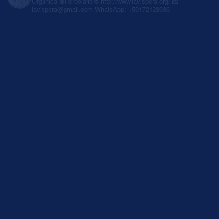
Orgánica
❀Herbolario
🌐 http://www.lavispera.org/
💌
lavispera@gmail.com
WhatsApp: +59172123636