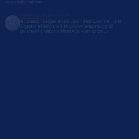
lavispera@gmail.com
FINCALAVISPERA
❀Cabañas / Lodges
❀Café Jardín (Restaurant)
❀Huerta
Orgánica
❀Herbolario
🌐 http://www.lavispera.org/
💌
lavispera@gmail.com
WhatsApp: +59172123636