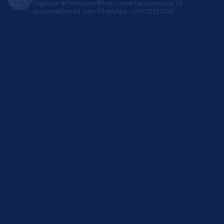
Orgánica
❀Herbolario
🌐 http://www.lavispera.org/
💌
lavispera@gmail.com
WhatsApp: +59172123636