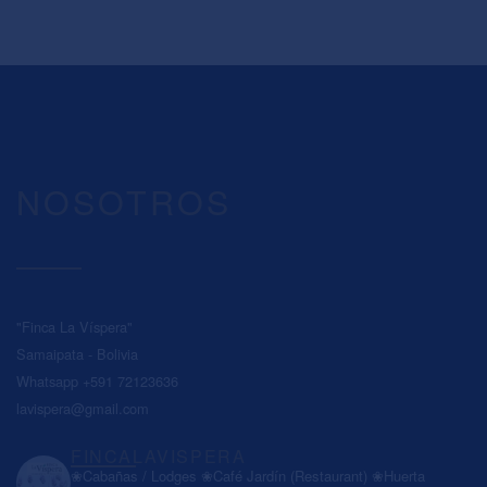
NOSOTROS
"Finca La Víspera"
Samaipata - Bolivia
Whatsapp +591 72123636
lavispera@gmail.com
FINCALAVISPERA
❀Cabañas / Lodges
❀Café Jardín (Restaurant)
❀Huerta