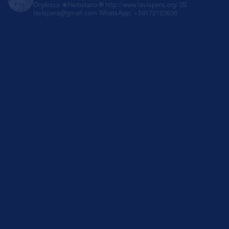
Orgánica
❀Herbolario
🌐 http://www.lavispera.org/
💌
lavispera@gmail.com
WhatsApp: +59172123636