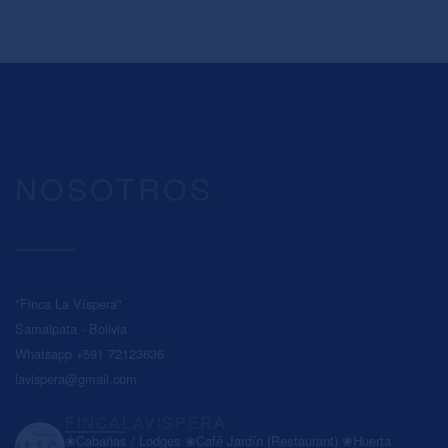
NOSOTROS
"Finca La Víspera"
Samaipata - Bolivia
Whatsapp +591 72123636
lavispera@gmail.com
FINCALAVISPERA
❀Cabañas / Lodges
❀Café Jardín (Restaurant)
❀Huerta