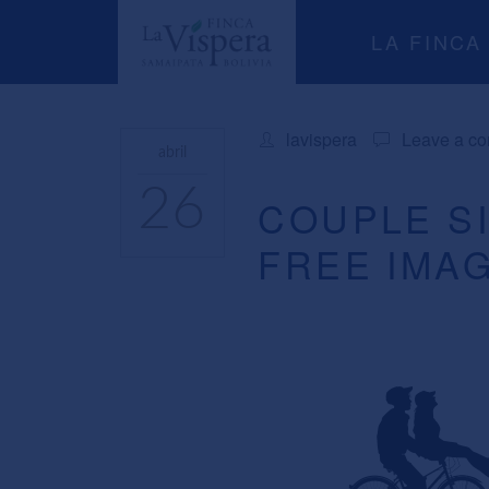
LA FINCA
lavispera
Leave a c
abril
26
COUPLE S
FREE IMAG