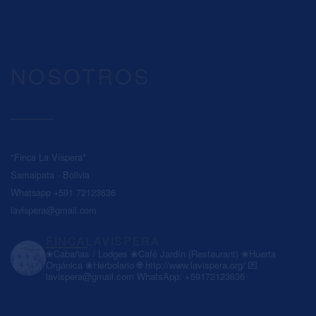
NOSOTROS
"Finca La Víspera"
Samaipata - Bolivia
Whatsapp +591 72123636
lavispera@gmail.com
FINCALAVISPERA
❀Cabañas / Lodges
❀Café Jardín (Restaurant)
❀Huerta
Orgánica
❀Herbolario
🌐 http://www.lavispera.org/
💌
lavispera@gmail.com
WhatsApp: +59172123636