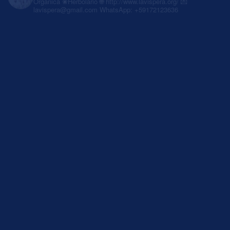
Orgánica
❀Herbolario
🌐 http://www.lavispera.org/
💌
lavispera@gmail.com
WhatsApp: +59172123636