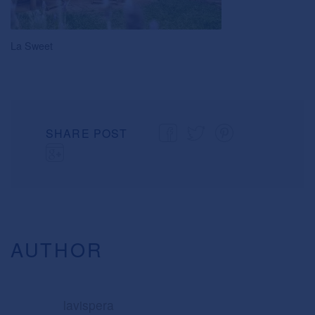
La Sweet
SHARE POST
AUTHOR
lavispera