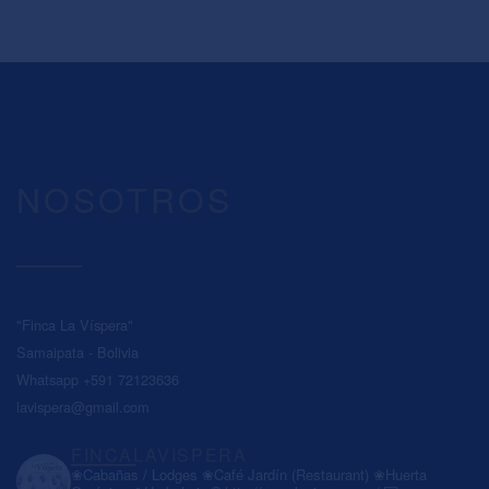
NOSOTROS
"Finca La Víspera"
Samaipata - Bolivia
Whatsapp +591 72123636
lavispera@gmail.com
FINCALAVISPERA
❀Cabañas / Lodges
❀Café Jardín (Restaurant)
❀Huerta