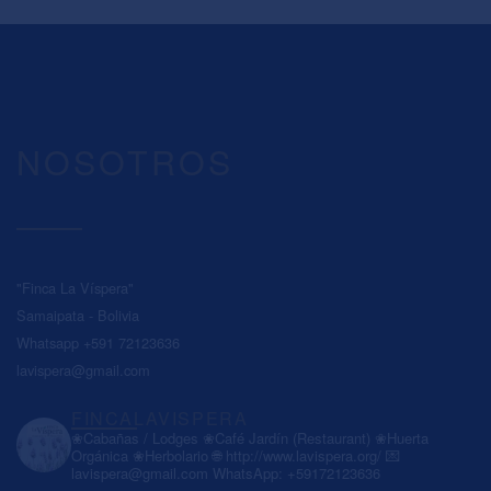
NOSOTROS
"Finca La Víspera"
Samaipata - Bolivia
Whatsapp +591 72123636
lavispera@gmail.com
FINCALAVISPERA
❀Cabañas / Lodges
❀Café Jardín (Restaurant)
❀Huerta
Orgánica
❀Herbolario
🌐 http://www.lavispera.org/
💌
lavispera@gmail.com
WhatsApp: +59172123636