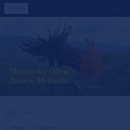
26
marzo
lavispera
3 Comments