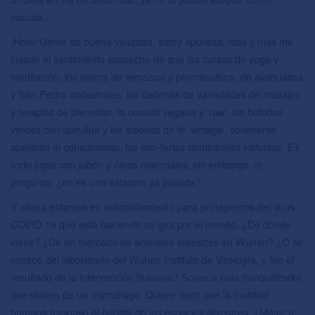
excusa.
¡Hola! Gente de buena voluntad, estoy apurada: más y más me
invade el sentimiento sospecho de que los cursos de yoga y
meditación, los retiros de temazcal y permacultura, de ayahuasca
y San Pedro ancestrales, las decenas de variedades de masajes
y terapias de bienestar, la comida vegana y ‘raw’, las bebidas
verdes con spirulina y los salones de té ‘vintage’, solamente
apelarán al consumismo, las eco-ferias dominicales incluidas. Es
lindo jugar con jabón y óleos esenciales, sin embargo, te
pregunto: ¿no es una estación ya pasada?
Y ahora estamos en autoaislamiento para protegernos del virus
COVID-19 que está haciendo su gira por el mundo. ¿De dónde
viene? ¿De un mercado de animales silvestres en Wuhan? ¿O se
escapó del laboratorio del Wuhan Instituto de Virología, y fue el
resultado de la intervención humana? Sonaría más tranquilizador
que viniera de un murciélago. Quiere decir que la multitud
humana traspasó el hábitat de las especies silvestres. ¿Matar a