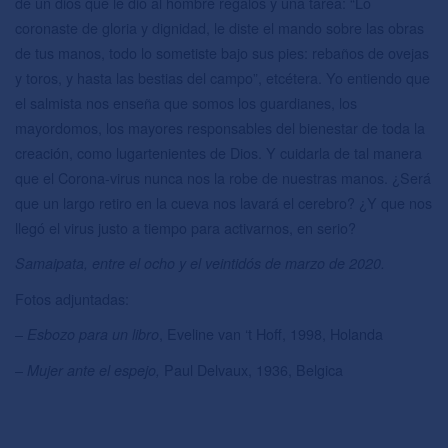
de un dios que le dio al hombre regalos y una tarea: “Lo
coronaste de gloria y dignidad, le diste el mando sobre las obras
de tus manos, todo lo sometiste bajo sus pies: rebaños de ovejas
y toros, y hasta las bestias del campo”, etcétera. Yo entiendo que
el salmista nos enseña que somos los guardianes, los
mayordomos, los mayores responsables del bienestar de toda la
creación, como lugartenientes de Dios. Y cuidarla de tal manera
que el Corona-virus nunca nos la robe de nuestras manos. ¿Será
que un largo retiro en la cueva nos lavará el cerebro? ¿Y que nos
llegó el virus justo a tiempo para activarnos, en serio?
Samaipata, entre el ocho y el veintidós de marzo de 2020.
Fotos adjuntadas:
–
, Eveline van ‘t Hoff, 1998, Holanda
Esbozo para un libro
–
Paul Delvaux, 1936, Belgica
Mujer ante el espejo,