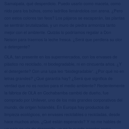
Samaipata, qué desperdicio. Puedo usarlo como maceta, como
nido para los búhos, como ladrillos llenándolos con arena. ¿Pero
con estos colores tan feos? Los pájaros se escaparán, las plantas
se sentirán brutalizadas, y un muro de piedra armoniza tanto
mejor con el ambiente. Quizás lo podríamos regalar a Don
Nelson para traernos la leche fresca. ¿Será que perdiera su olor
a detergente?
OLA, tan presente en los supermercados, con los envases de
plástico no reciclado, ni biodegradable, ni en cincuenta años. ¿Y
el detergente? Con una lupa leo “biodegradable”. ¿Por qué no en
letras grandes? ¿Qué garantía hay? ¿Será que significa de
verdad que no es nocivo para el medio ambiente? Recientemente
la fábrica de OLA en Cochabamba cambió de dueño, fue
comprado por Unilever, uno de los más grandes corporativos del
mundo, de origen holandés. En Europa hay productos de
limpieza ecológicos, en envases reciclables o recicladas, desde
hace muchos años. ¿Qué están esperando? Y no me hables de
un país en vía de desarrollo, ya no lo puedo aceptar como