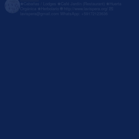
❀Cabañas / Lodges
❀Café Jardín (Restaurant)
❀Huerta
Orgánica
❀Herbolario
🌐 http://www.lavispera.org/
💌
lavispera@gmail.com
WhatsApp: +59172123636