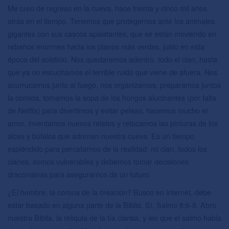
Me creo de regreso en la cueva, hace treinta y cinco mil años
atrás en el tiempo. Tenemos que protegernos ante los animales
gigantes con sus cascos aplastantes, que se están moviendo en
rebaños enormes hacia los planos más verdes, justo en esta
época del solsticio. Nos quedaremos adentro, todo el clan, hasta
que ya no escuchamos el terrible ruido que viene de afuera. Nos
acurrucamos junto al fuego, nos organizamos, preparamos juntos
la comida, tomamos la sopa de los hongos alucinantes (por falta
de Netflix) para divertirnos y evitar peleas, hacemos mucho el
amor, inventamos nuevos relatos y retocamos las pinturas de los
alces y búfalos que adornan nuestra cueva. Es un tiempo
espléndido para percatarnos de la realidad: mi clan, todos los
clanes, somos vulnerables y debemos tomar decisiones
draconianas para asegurarnos de un futuro.
¿El hombre, la corona de la creación? Busco en internet, debe
estar basado en alguna parte de la Biblia. Sí, Salmo 8:6-8. Abro
nuestra Biblia, la reliquia de la tía clarisa, y leo que el salmo habla