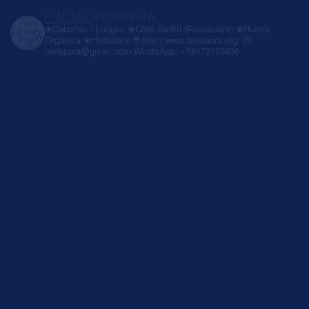
FINCALAVISPERA
❀Cabañas / Lodges
❀Café Jardín (Restaurant)
❀Huerta
Orgánica
❀Herbolario
🌐 http://www.lavispera.org/
💌
lavispera@gmail.com
WhatsApp: +59172123636