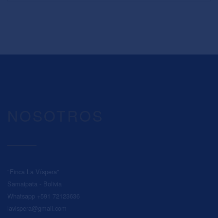
NOSOTROS
"Finca La Víspera"
Samaipata - Bolivia
Whatsapp +591 72123636
lavispera@gmail.com