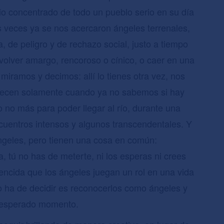
ncio concentrado de todo un pueblo serio en su día
 veces ya se nos acercaron ángeles terrenales,
 de peligro y de rechazo social, justo a tiempo
volver amargo, rencoroso o cínico, o caer en una
iramos y decimos: allí lo tienes otra vez, nos
arecen solamente cuando ya no sabemos si hay
to no más para poder llegar al río, durante una
uentros intensos y algunos transcendentales. Y
ángeles, pero tienen una cosa en común:
a, tú no has de meterte, ni los esperas ni crees
vencida que los ángeles juegan un rol en una vida
o ha de decidir es reconocerlos como ángeles y
inesperado momento.