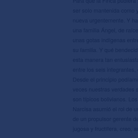
Para que la Finca pudiera 
ser solo mantenida como 
nueva urgentemente. Y ha
una familia Ángel, de raíc
unas gotas indígenas entr
su familia. Y qué bendeci
esta manera tan entusiast
entre los seis integrantes,
Desde el principio podíamo
veces nuestras verdades si
son típicos bolivianos. Lo
Narcisa asumió el rol de u
de un propulsor gerente de
jugosa y fructífera, creo,