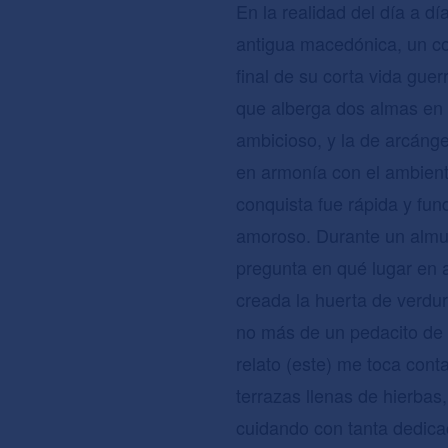
En la realidad del día a d
antigua macedónica, un co
final de su corta vida gue
que alberga dos almas en s
ambicioso, y la de arcáng
en armonía con el ambiente
conquista fue rápida y fu
amoroso. Durante un almue
pregunta en qué lugar en a
creada la huerta de verdura
no más de un pedacito de t
relato (este) me toca cont
terrazas llenas de hierbas,
cuidando con tanta dedica