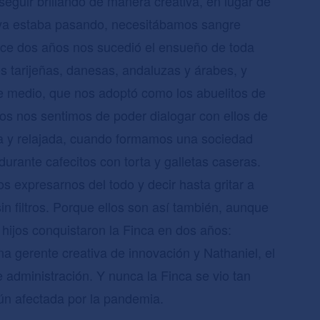
seguir brillando de manera creativa, en lugar de
ya estaba pasando, necesitábamos sangre
ce dos años nos sucedió el ensueño de toda
es tarijeñas, danesas, andaluzas y árabes, y
e medio, que nos adoptó como los abuelitos de
dos nos sentimos de poder dialogar con ellos de
a y relajada, cuando formamos una sociedad
 durante cafecitos con torta y galletas caseras.
s expresarnos del todo y decir hasta gritar a
n filtros. Porque ellos son así también, aunque
s hijos conquistaron la Finca en dos años:
na gerente creativa de innovación y Nathaniel, el
 administración. Y nunca la Finca se vio tan
 aún afectada por la pandemia.