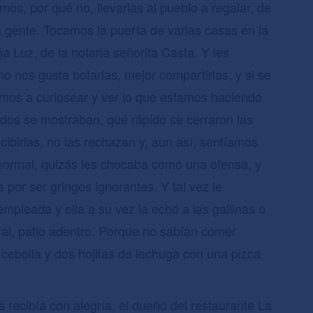
os, por qué no, llevarlas al pueblo a regalar, de
 gente. Tocamos la puerta de varias casas en la
a Luz, de la notaria señorita Casta. Y les
o nos gusta botarlas, mejor compartirlas, y si se
tamos a curiosear y ver lo que estamos haciendo
ados se mostraban, qué rápido se cerraron las
cibirlas, no las rechazan y, aun así, sentíamos
anormal, quizás les chocaba como una ofensa, y
por ser gringos ignorantes. Y tal vez le
empleada y ella a su vez la echó a las gallinas o
ral, patio adentro. Porque no sabían comer
cebolla y dos hojitas de lechuga con una pizca
recibía con alegría, el dueño del restaurante La