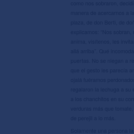
como nos sobraron, decidim
manera de acercarnos a la
plaza, de don Berti, de doñ
explicamos: “Nos sobran, n
anima, visítenos, les invi
allá arriba”. Qué incomod
puertas. No se niegan a re
que el gesto les parecía 
ojalá fuéramos perdonados 
regalaron la lechuga a su 
a los chanchitos en su cor
verduras más que tomate, 
de perejil a lo más.
Solamente una persona las 