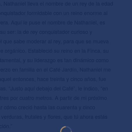
ía, Nathaniel lleva el nombre de un rey de la edad
nquistador formidable con un reino enorme al
rrera. Aquí le puse el nombre de Nathaniel, es
u ser: la de rey conquistador curioso y
el que sabe moderar al rey, para que se mueva
 orgánico. Estableció su reino en la Finca, su
ndamental, y su liderazgo es tan dinámico como
rzo en familia en el Café Jardín, Nathaniel me
quel entonces, hace treinta y cinco años, fue
s. “Justo aquí debajo del Café”, le indico, “en
res por cuatro metros. A partir de mi próximo
ar cómo creció hasta las cuarenta y cinco
 verduras, frutales y flores, que tú ahora estás
ción.”